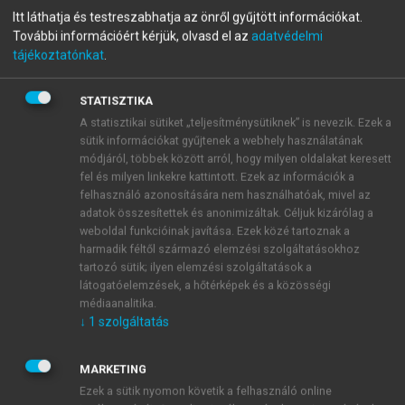
menu_book
OLVASÁS
Itt láthatja és testreszabhatja az önről gyűjtött információkat.
Világföldrajz
További információért kérjük, olvasd el az
adatvédelmi
tájékoztatónkat
.
STATISZTIKA
Az Appennini-félsziget és
A statisztikai sütiket „teljesítménysütiknek” is nevezik. Ezek a
államai
sütik információkat gyűjtenek a webhely használatának
módjáról, többek között arról, hogy milyen oldalakat keresett
A mediterrán térség központi helyzetű, legnépesebb,
fel és milyen linkekre kattintott. Ezek az információk a
felhasználó azonosítására nem használhatóak, mivel az
változatos felszínű félszigete az Appennini-félsziget.
adatok összesítettek és anonimizáltak. Céljuk kizárólag a
A félszigeten három állam terül el: a csekély
weboldal funkcióinak javítása. Ezek közé tartoznak a
kiterjedésű Vatikán Állam, a San Marino Köztársaság,
harmadik féltől származó elemzési szolgáltatásokhoz
valamint az Olasz Köztársaság.
tartozó sütik; ilyen elemzési szolgáltatások a
látogatóelemzések, a hőtérképek és a közösségi
médiaanalitika.
↓
1
szolgáltatás
MARKETING
Ezek a sütik nyomon követik a felhasználó online