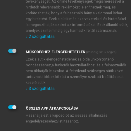
tevékenységét. Az online tevékenységek megismerésével a
hirdetők relevánsabb reklámokat jeleníthetnek meg, és
korlátozhatják, hogy a felhasználó hány alkalommal láthat
egy hirdetést. Ezek a sütik más szervezetekkel és hirdetőkkel
is megoszthatják ezeket az információkat. Ezek állandó sütik,
amelyek szinte mindig egy harmadik féltől származnak.
↓
2
szolgáltatás
MŰKÖDÉSHEZ ELENGEDHETETLEN
(mindig szükséges)
Ezek a sütik elengedhetetlenek az oldalunkon történő
böngészéshez,a funkciók használatához, és a felhasználók
nem tilthatják le azokat. A feltétlenül szükséges sütik közé
tartoznak többek között a személyre szabott beállításokat
kezelő sütik.
↓
3
szolgáltatás
TARTALOMJEGYZÉK
ÖSSZES APP ÁTKAPCSOLÁSA
Használja ezt a kapcsolót az összes alkalmazás
engedélyezéséhez/letiltásához.
Világföldrajz