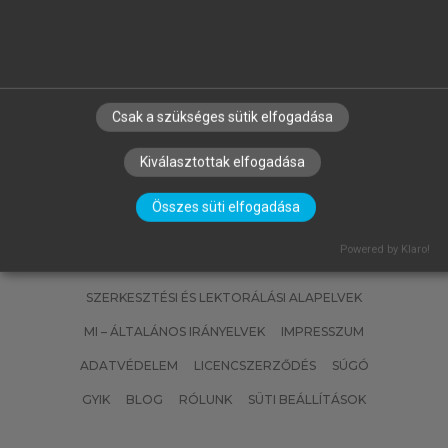
FÜLÖP JÓZSEF
Magyarország geológiája.
Paleozoikum II.
Csak a szükséges sütik elfogadása
Kiválasztottak elfogadása
Összes süti elfogadása
Powered by Klaro!
SZERZŐKNEK
CÉGEKNEK
KÖNYVTÁROSOKNAK
SZERKESZTÉSI ÉS LEKTORÁLÁSI ALAPELVEK
MI – ÁLTALÁNOS IRÁNYELVEK
IMPRESSZUM
ADATVÉDELEM
LICENCSZERZŐDÉS
SÚGÓ
GYIK
BLOG
RÓLUNK
SÜTI BEÁLLÍTÁSOK