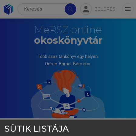
person
search
menu
BELÉPÉS
MeRSZ online
okoskönyvtár
Több száz tankönyv egy helyen.
Online. Bárhol. Bármikor.
SÜTIK LISTÁJA
TÓTH JÓZSEF