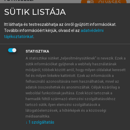
menu_book
OLVASÁS
Világföldrajz
SÜTIK LISTÁJA
Itt láthatja és testreszabhatja az önről gyűjtött információkat.
További információért kérjük, olvasd el az
adatvédelmi
Horvátország
tájékoztatónkat
.
Horvátország a Balkán-félsziget északnyugati
STATISZTIKA
szegletében helyezkedik el. Jellege szerint kapcsolati
A statisztikai sütiket „teljesítménysütiknek” is nevezik. Ezek a
terület, mely a közép-európai és a délkelet-európai
sütik információkat gyűjtenek a webhely használatának
térséget köti össze. Részlegesen, vagy egészében a
módjáról, többek között arról, hogy milyen oldalakat keresett
Balkán minden lehatárolási koncepciójában szerepel.
fel és milyen linkekre kattintott. Ezek az információk a
felhasználó azonosítására nem használhatóak, mivel az
A Dráva, a Száva, a Kulpa mint határfolyók érintik
adatok összesítettek és anonimizáltak. Céljuk kizárólag a
területét. Keleti határán a Duna folyik. Történeti
weboldal funkcióinak javítása. Ezek közé tartoznak a
fejlődése bonyolult és összetett. A horvát
harmadik féltől származó elemzési szolgáltatásokhoz
letelepedésről kevés biztosat lehet tudni.
tartozó sütik; ilyen elemzési szolgáltatások a
Bíborbanszületett Konstantin „szklavín” népei között
látogatóelemzések, a hőtérképek és a közösségi
médiaanalitika.
minden bizonnyal ott voltak a mai horvátok ősei is. A
↓
1
szolgáltatás
jelenlegi többségi vélemény szerint a VII. század