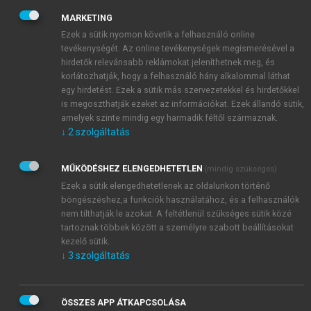
elején érkeztek a Dinári-hegység környékére. A
MARKETING
szállásterületük kiterjedése az eltelt századok alatt
Ezek a sütik nyomon követik a felhasználó online
többször is jelentősen változott. Két politikai
tevékenységét. Az online tevékenységek megismerésével a
központjuk alakult ki, melynek örökségeként ma is
hirdetők relevánsabb reklámokat jeleníthetnek meg, és
két hagyományos geopolitikai térségre oszlik a
korlátozhatják, hogy a felhasználó hány alkalommal láthat
horvát tér, Tengermelléki és Pannon Horvátországra
egy hirdetést. Ezek a sütik más szervezetekkel és hirdetőkkel
(egyesek szerint egy harmadik ilyen terület Bosznia
is megoszthatják ezeket az információkat. Ezek állandó sütik,
amelyek szinte mindig egy harmadik féltől származnak.
volt!). A kettő közül a mediterrán volt az elsődleges
↓
2
szolgáltatás
központ. A nyugati rítusú kereszténység felvételével,
az első horvát király, Tomiszláv 925-ben történt
MŰKÖDÉSHEZ ELENGEDHETETLEN
megkoronázásával, a két állam egyesítésével létrejött
(mindig szükséges)
Ezek a sütik elengedhetetlenek az oldalunkon történő
a mai Horvátország őse. Az állam határai pontosan
böngészéshez,a funkciók használatához, és a felhasználók
nem ismertek, de egyes vélemények szerint északon a
nem tilthatják le azokat. A feltétlenül szükséges sütik közé
Dráváig, keleten a Drináig terjedhetett. Egy rövid
tartoznak többek között a személyre szabott beállításokat
virágzás után 1091-től a magyar királyok
kezelő sütik.
fennhatósága alá került. Vitatott kérdés, hogy
↓
3
szolgáltatás
fegyveres hódítás vagy szerződéses megállapodás
(Pacta Conventa) volt-e a további együttélés alapja
ÖSSZES APP ÁTKAPCSOLÁSA
(ráadásul egymást nem is zárja ki feltétlenül a két