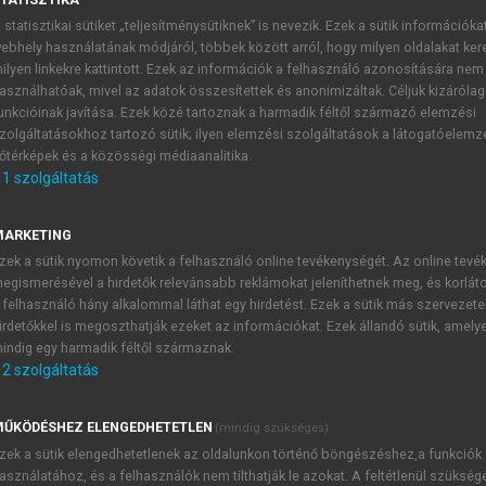
 statisztikai sütiket „teljesítménysütiknek” is nevezik. Ezek a sütik információka
ebhely használatának módjáról, többek között arról, hogy milyen oldalakat kere
ilyen linkekre kattintott. Ezek az információk a felhasználó azonosítására nem
asználhatóak, mivel az adatok összesítettek és anonimizáltak. Céljuk kizáróla
unkcióinak javítása. Ezek közé tartoznak a harmadik féltől származó elemzési
zolgáltatásokhoz tartozó sütik; ilyen elemzési szolgáltatások a látogatóelemz
őtérképek és a közösségi médiaanalitika.
1
szolgáltatás
dd gazdagodjanak előbb meg egyesek
aoping (Teng Hsziao
-
ping) nevéhez köthető, aki felismerte, h
MARKETING
n szüksége, és 1978 végén meghirdette modernizációs pr
zek a sütik nyomon követik a felhasználó online tevékenységét. Az online tev
 eddigiektől eltérően azt szabadon művelhették, a termények
egismerésével a hirdetők relevánsabb reklámokat jeleníthetnek meg, és korlát
 követte az ipar: a vállalatvezetők kezét kevésbé kötötték me
 felhasználó hány alkalommal láthat egy hirdetést. Ezek a sütik más szervezete
irdetőkkel is megoszthatják ezeket az információkat. Ezek állandó sütik, amely
azdálkodhattak, beruházhatták. A külföldi tőke bevonása ér
indig egy harmadik féltől származnak.
erparti várost is megnyitottak az ország fejlettebb kelet
2
szolgáltatás
etőket, hogy az ország elmaradottabb nyugati felét is v
ynak nagyon ügyesen sikerül terelnie a tőkét, hogy a külföld
ŰKÖDÉSHEZ ELENGEDHETETLEN
(mindig szükséges)
 van. A különleges gazdasági övezetek meghatározó szerepe
zek a sütik elengedhetetlenek az oldalunkon történő böngészéshez,a funkciók
ztalatok megszerzésében. A gazdaság fokozatosan áttért a k
asználatához, és a felhasználók nem tilthatják le azokat. A feltétlenül szükség