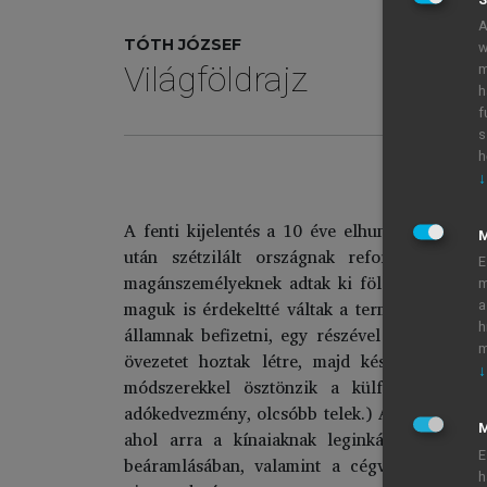
A
TÓTH JÓZSEF
w
Világföldrajz
m
h
f
s
h
↓
„Ha
A fenti kijelentés a 10 éve elhunyt Deng Xi
után szétzilált országnak reformokra va
E
magánszemélyeknek adtak ki földeket, akik az
m
maguk is érdekeltté váltak a termelésben. Ezt
a
h
államnak befizetni, egy részével szabadon g
m
övezetet hoztak létre, majd később 14 teng
↓
módszerekkel ösztönzik a külföldi befekt
adókedvezmény, olcsóbb telek.) A kínai kormán
M
ahol arra a kínaiaknak leginkább szüksége
E
beáramlásában, valamint a cégvezetési tapas
h