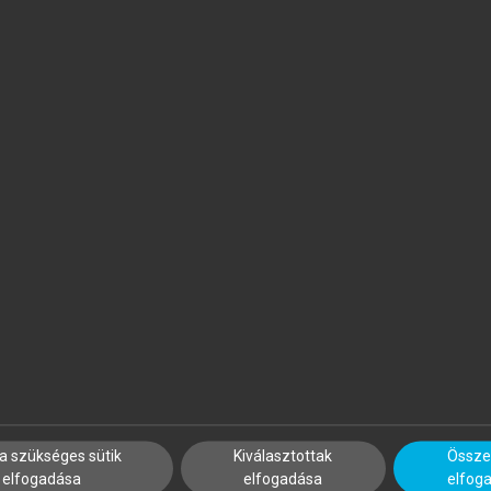
ÖVÉNYI ZOLTÁN (SZERK.)
MEZŐSI GÁBOR
 Kárpát-medence földrajza
Magyarország természetföl
a szükséges sütik
Kiválasztottak
Összes
elfogadása
elfogadása
elfog