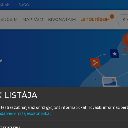
KNAK
SÚGÓ
VENCEIM
MAPPÁIM
KIVONATAIM
LETÖLTÉSEIM
r
 LISTÁJA
és testreszabhatja az önről gyűjtött információkat.
További információért 
adatvédelmi tájékoztatónkat
.
TATISZTIKA