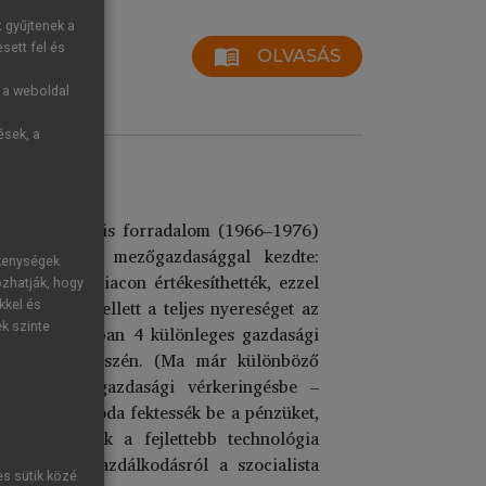
t gyűjtenek a
sett fel és
menu_book
OLVASÁS
g a weboldal
ések, a
!”
ogy a kulturális forradalom (1966–1976)
ogramját. A mezőgazdasággal kezdte:
ékenységek
et a szabadpiacon értékesíthették, ezzel
ozhatják, hogy
g, már nem kellett a teljes nyereséget az
kkel és
ek szinte
dekében 1980-ban 4 különleges gazdasági
i, délkeleti részén. (Ma már különböző
onják be a gazdasági vérkeringésbe –
i beruházók oda fektessék be a pénzüket,
t játszottak a fejlettebb technológia
ötött tervgazdálkodásról a szocialista
es sütik közé