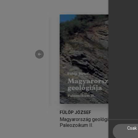
arrow_circle_left
MÁN (SZERK.)
FÜLÖP JÓZSEF
D
ógia
Magyarország geológiája.
A
Paleozoikum II.
Csak 