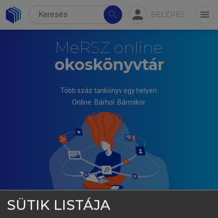
person
search
menu
BELÉPÉS
MeRSZ online
okoskönyvtár
Több száz tankönyv egy helyen.
Online. Bárhol. Bármikor.
SÜTIK LISTÁJA
TÓTH JÓZSEF