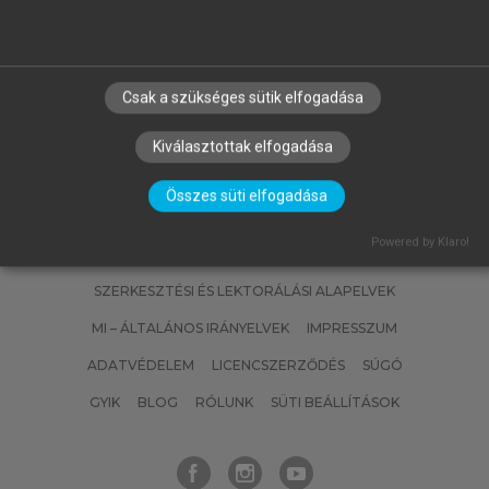
FÜLÖP JÓZSEF
Magyarország geológiája.
Paleozoikum II.
Csak a szükséges sütik elfogadása
Kiválasztottak elfogadása
Összes süti elfogadása
Powered by Klaro!
SZERZŐKNEK
CÉGEKNEK
KÖNYVTÁROSOKNAK
SZERKESZTÉSI ÉS LEKTORÁLÁSI ALAPELVEK
MI – ÁLTALÁNOS IRÁNYELVEK
IMPRESSZUM
ADATVÉDELEM
LICENCSZERZŐDÉS
SÚGÓ
GYIK
BLOG
RÓLUNK
SÜTI BEÁLLÍTÁSOK