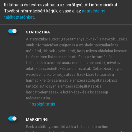
menu_book
OLVASÁS
Itt láthatja és testreszabhatja az önről gyűjtött információkat.
Világföldrajz
További információért kérjük, olvasd el az
adatvédelmi
tájékoztatónkat
.
STATISZTIKA
Katar
A statisztikai sütiket „teljesítménysütiknek” is nevezik. Ezek a
sütik információkat gyűjtenek a webhely használatának
A Perzsa-öbölbe nyúló Katar-félszigeten elterülő
módjáról, többek között arról, hogy milyen oldalakat keresett
2
állam területe 11 586 km
. Délről 60 km-nyi
fel és milyen linkekre kattintott. Ezek az információk a
határszakaszon érintkezik Szaúd-Arábiával. A 10
felhasználó azonosítására nem használhatóak, mivel az
adatok összesítettek és anonimizáltak. Céljuk kizárólag a
települési régióra (
baladiyah
) osztott emírség
weboldal funkcióinak javítása. Ezek közé tartoznak a
fővárosa
Doha
(420 ezer).
harmadik féltől származó elemzési szolgáltatásokhoz
tartozó sütik; ilyen elemzési szolgáltatások a
látogatóelemzések, a hőtérképek és a közösségi
médiaanalitika.
↓
1
szolgáltatás
MARKETING
Ezek a sütik nyomon követik a felhasználó online