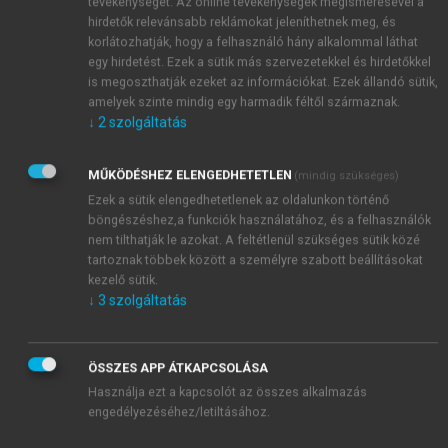
tevékenységét. Az online tevékenységek megismerésével a
hirdetők relevánsabb reklámokat jeleníthetnek meg, és
korlátozhatják, hogy a felhasználó hány alkalommal láthat
egy hirdetést. Ezek a sütik más szervezetekkel és hirdetőkkel
is megoszthatják ezeket az információkat. Ezek állandó sütik,
amelyek szinte mindig egy harmadik féltől származnak.
↓
2
szolgáltatás
MŰKÖDÉSHEZ ELENGEDHETETLEN
(mindig szükséges)
Ezek a sütik elengedhetetlenek az oldalunkon történő
böngészéshez,a funkciók használatához, és a felhasználók
nem tilthatják le azokat. A feltétlenül szükséges sütik közé
tartoznak többek között a személyre szabott beállításokat
kezelő sütik.
↓
3
szolgáltatás
TARTALOMJEGYZÉK
ÖSSZES APP ÁTKAPCSOLÁSA
Használja ezt a kapcsolót az összes alkalmazás
Világföldrajz
engedélyezéséhez/letiltásához.
Impresszum