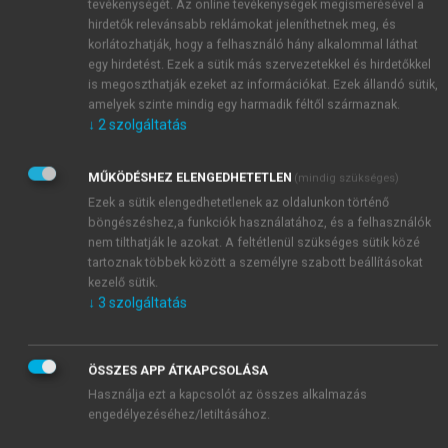
tevékenységét. Az online tevékenységek megismerésével a
hirdetők relevánsabb reklámokat jeleníthetnek meg, és
korlátozhatják, hogy a felhasználó hány alkalommal láthat
egy hirdetést. Ezek a sütik más szervezetekkel és hirdetőkkel
is megoszthatják ezeket az információkat. Ezek állandó sütik,
amelyek szinte mindig egy harmadik féltől származnak.
↓
2
szolgáltatás
MŰKÖDÉSHEZ ELENGEDHETETLEN
(mindig szükséges)
Ezek a sütik elengedhetetlenek az oldalunkon történő
böngészéshez,a funkciók használatához, és a felhasználók
nem tilthatják le azokat. A feltétlenül szükséges sütik közé
tartoznak többek között a személyre szabott beállításokat
kezelő sütik.
↓
3
szolgáltatás
TARTALOMJEGYZÉK
ÖSSZES APP ÁTKAPCSOLÁSA
Használja ezt a kapcsolót az összes alkalmazás
engedélyezéséhez/letiltásához.
Világföldrajz