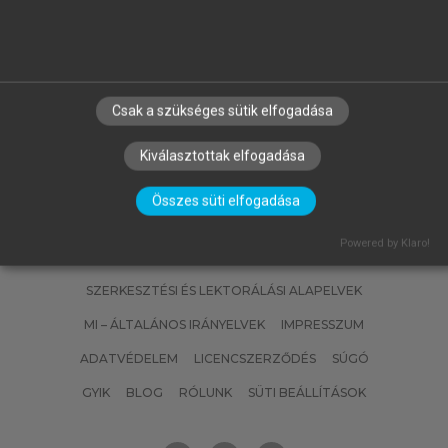
FÜLÖP JÓZSEF
Magyarország geológiája.
Paleozoikum II.
Csak a szükséges sütik elfogadása
Kiválasztottak elfogadása
Összes süti elfogadása
Powered by Klaro!
SZERZŐKNEK
CÉGEKNEK
KÖNYVTÁROSOKNAK
SZERKESZTÉSI ÉS LEKTORÁLÁSI ALAPELVEK
MI – ÁLTALÁNOS IRÁNYELVEK
IMPRESSZUM
ADATVÉDELEM
LICENCSZERZŐDÉS
SÚGÓ
GYIK
BLOG
RÓLUNK
SÜTI BEÁLLÍTÁSOK