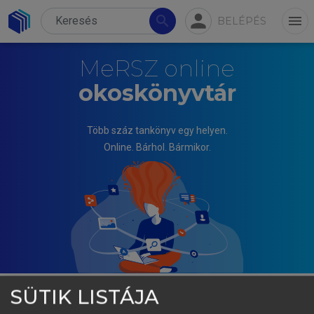
person
search
menu
BELÉPÉS
MeRSZ online
okoskönyvtár
Több száz tankönyv egy helyen.
Online. Bárhol. Bármikor.
SÜTIK LISTÁJA
TÓTH JÓZSEF