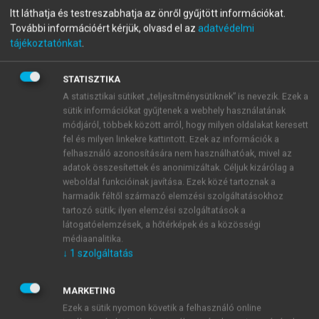
menu_book
OLVASÁS
Itt láthatja és testreszabhatja az önről gyűjtött információkat.
Világföldrajz
További információért kérjük, olvasd el az
adatvédelmi
tájékoztatónkat
.
STATISZTIKA
Gazdaság
A statisztikai sütiket „teljesítménysütiknek” is nevezik. Ezek a
sütik információkat gyűjtenek a webhely használatának
Közép-Amerika országai közül csak kevés országnak
módjáról, többek között arról, hogy milyen oldalakat keresett
van a világgazdaság által is számon tartott
fel és milyen linkekre kattintott. Ezek az információk a
ásványkincse. A szigetív országai közül Kuba nikkel-
felhasználó azonosítására nem használhatóak, mivel az
adatok összesítettek és anonimizáltak. Céljuk kizárólag a
és réz-, valamint Jamaica bauxitvagyona érdemel
weboldal funkcióinak javítása. Ezek közé tartoznak a
említést. Az energiahordozókat külföldről kell
harmadik féltől származó elemzési szolgáltatásokhoz
beszerezni.
tartozó sütik; ilyen elemzési szolgáltatások a
látogatóelemzések, a hőtérképek és a közösségi
médiaanalitika.
↓
1
szolgáltatás
MARKETING
Ezek a sütik nyomon követik a felhasználó online