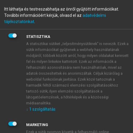
menu_book
OLVASÁS
Világföldrajz
Itt láthatja és testreszabhatja az önről gyűjtött információkat.
További információért kérjük, olvasd el az
adatvédelmi
tájékoztatónkat
.
Népesség
STATISZTIKA
A statisztikai sütiket „teljesítménysütiknek” is nevezik. Ezek a
Az őslakos arawak és karib indiánokat a spanyolok
sütik információkat gyűjtenek a webhely használatának
hamar kiirtották. Az összes népességből csak 2%-kal
módjáról, többek között arról, hogy milyen oldalakat keresett
fel és milyen linkekre kattintott. Ezek az információk a
részesednek. Az ország népességének közel
felhasználó azonosítására nem használhatóak, mivel az
háromnegyede keveréknépesség, nagyobb a
adatok összesítettek és anonimizáltak. Céljuk kizárólag a
meszticek aránya, közel 12% a mulatt és a zambo.
weboldal funkcióinak javítása. Ezek közé tartoznak a
20% fehér, a spanyolok és a betelepedett európaiak
harmadik féltől származó elemzési szolgáltatásokhoz
leszármazottai. A népesség elhelyezkedése
tartozó sütik; ilyen elemzési szolgáltatások a
látogatóelemzések, a hőtérképek és a közösségi
egyenetlen. A partvidéken él a lakosság nagy
médiaanalitika.
hányada, az ország közel felét kitevő Guayanai-
↓
1
szolgáltatás
ősmasszívum területén alig 5%-a. A lakosság
kétharmada városokban lakik.
MARKETING
Ezek a sütik nyomon követik a felhasználó online