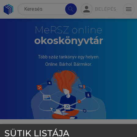
person
search
menu
BELÉPÉS
MeRSZ online
okoskönyvtár
Több száz tankönyv egy helyen.
Online. Bárhol. Bármikor.
SÜTIK LISTÁJA
TÓTH JÓZSEF