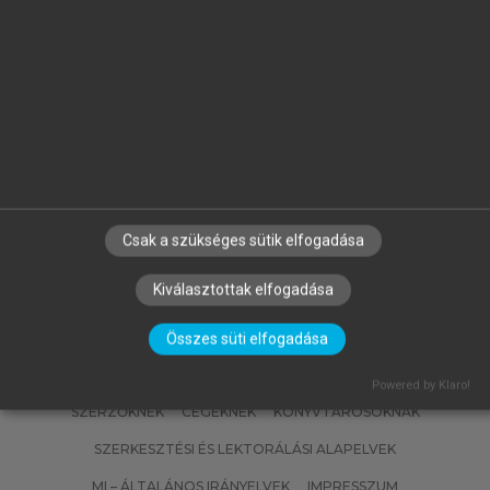
FÜLÖP JÓZSEF
Magyarország geológiája.
Paleozoikum II.
Csak a szükséges sütik elfogadása
Kiválasztottak elfogadása
Összes süti elfogadása
Powered by Klaro!
SZERZŐKNEK
CÉGEKNEK
KÖNYVTÁROSOKNAK
SZERKESZTÉSI ÉS LEKTORÁLÁSI ALAPELVEK
MI – ÁLTALÁNOS IRÁNYELVEK
IMPRESSZUM