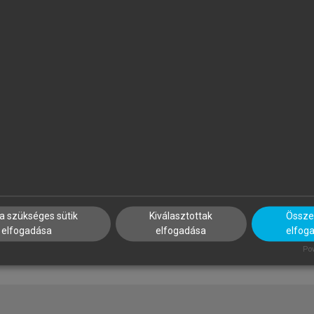
ÖVÉNYI ZOLTÁN (SZERK.)
MEZŐSI GÁBOR
 Kárpát-medence földrajza
Magyarország természetföl
a szükséges sütik
Kiválasztottak
Összes
elfogadása
elfogadása
elfog
Pow