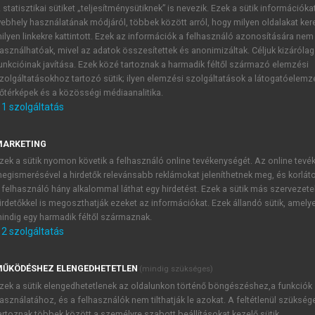
 statisztikai sütiket „teljesítménysütiknek” is nevezik. Ezek a sütik információka
ebhely használatának módjáról, többek között arról, hogy milyen oldalakat kere
ilyen linkekre kattintott. Ezek az információk a felhasználó azonosítására nem
asználhatóak, mivel az adatok összesítettek és anonimizáltak. Céljuk kizáróla
unkcióinak javítása. Ezek közé tartoznak a harmadik féltől származó elemzési
zolgáltatásokhoz tartozó sütik; ilyen elemzési szolgáltatások a látogatóelemz
őtérképek és a közösségi médiaanalitika.
1
szolgáltatás
Történelem
MARKETING
mentén guaraní indiánok éltek, akik a halászat és vadászat me
zek a sütik nyomon követik a felhasználó online tevékenységét. Az online tev
. Az óceántól való nagy távolság, továbbá az ásványkincsek hiá
egismerésével a hirdetők relevánsabb reklámokat jeleníthetnek meg, és korlát
la Plata alkirályságot két részre bontották. Az északi tartomán
 felhasználó hány alkalommal láthat egy hirdetést. Ezek a sütik más szervezete
ók jöttek át Európából, akik letelepítették az indiánokat, és 
irdetőkkel is megoszthatják ezeket az információkat. Ezek állandó sütik, amely
pásaitól. Ezzel magyarázható, hogy az indián népesség megm
indig egy harmadik féltől származnak.
k át a hatalmat az indiánok felett.
2
szolgáltatás
ŰKÖDÉSHEZ ELENGEDHETETLEN
(mindig szükséges)
zek a sütik elengedhetetlenek az oldalunkon történő böngészéshez,a funkciók
TARTALOMJEGYZÉK
asználatához, és a felhasználók nem tilthatják le azokat. A feltétlenül szükség
artoznak többek között a személyre szabott beállításokat kezelő sütik.