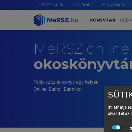
SZERZŐKNEK
CÉGEKNEK
KÖNYVTÁROSO
KÖNYVTÁR
KED
MeRSZ online
okoskönyvtá
Több száz tankönyv egy helyen.
Online. Bárhol. Bármikor.
SÜTIK
Itt láthatja 
olvasd el az
S