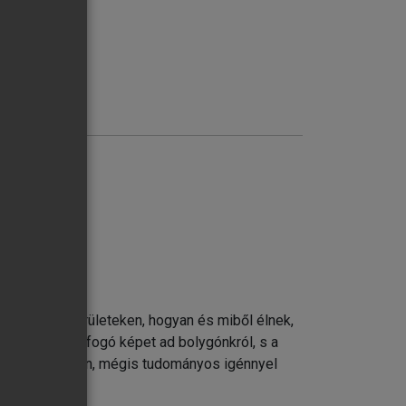
k laknak e területeken, hogyan és miből élnek,
drajz teljes, átfogó képet ad bolygónkról, s a
z stb.) érthetően, mégis tudományos igénnyel