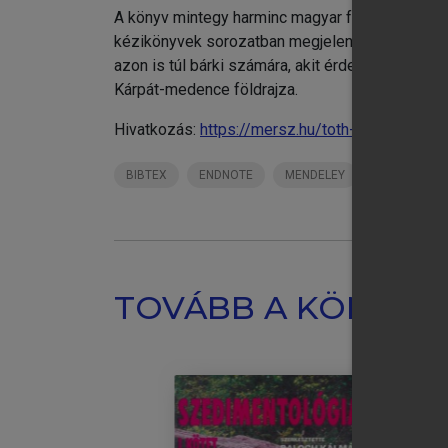
A könyv mintegy harminc magyar földrajztudós 
kézikönyvek sorozatban megjelent kötet ezért é
azon is túl bárki számára, akit érdekel a földr
Kárpát-medence földrajza.
Hivatkozás:
https://mersz.hu/toth-vilagfoldrajz/
chevron_right
chevron_right
BIBTEX
ENDNOTE
MENDELEY
ZOTERO
chevron_right
chevron_right
chevron_right
Sz
TOVÁBB A KÖNYVT