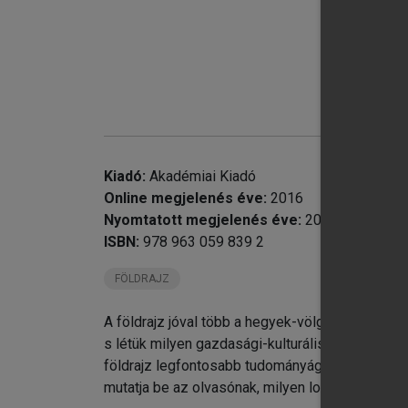
Kiadó:
Akadémiai Kiadó
Online megjelenés éve:
2016
Nyomtatott megjelenés éve:
2010
ISBN:
978 963 059 839 2
FÖLDRAJZ
A földrajz jóval több a hegyek-völgyek-folyók p
s létük milyen gazdasági-kulturális hatással van 
földrajz legfontosabb tudományágainak révén (g
mutatja be az olvasónak, milyen logikusan műkö