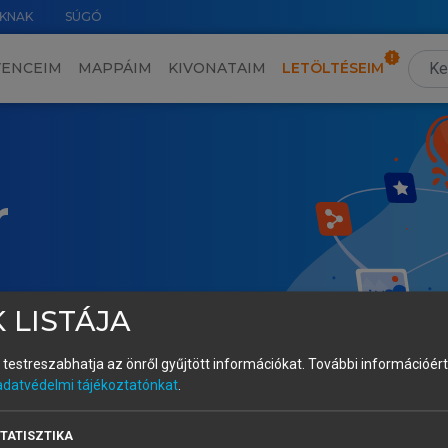
KNAK
SÚGÓ
VENCEIM
MAPPÁIM
KIVONATAIM
LETÖLTÉSEIM
r
 LISTÁJA
és testreszabhatja az önről gyűjtött információkat.
További információért 
adatvédelmi tájékoztatónkat
.
TATISZTIKA