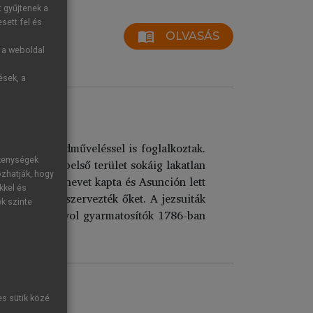
t gyűjtenek a
sett fel és
menu_book
OLVASÁS
g a weboldal
ések, a
llett már földműveléssel is foglalkoztak.
ékenységek
nya miatt a belső terület sokáig lakatlan
ozhatják, hogy
y a Paraguay nevet kapta és Asunción lett
kkel és
közösségekbe szervezték őket. A jezsuiták
ek szinte
aradt. A spanyol gyarmatosítók 1786-ban
es sütik közé