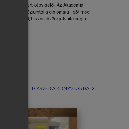
ileg is elismert képviselői. Az Akadémiai
forrás a gimnáziumtól a diplomáig - sőt még
vonatkozású mű, hiszen jövőre jelenik meg a
chevron_right
TOVÁBB A KÖNYVTÁRBA