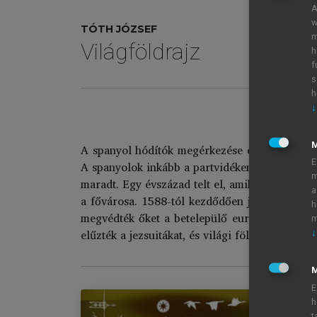
A
w
TÓTH JÓZSEF
m
Világföldrajz
h
f
s
h
↓
A spanyol hódítók megérkezése előtt a folyók 
E
A spanyolok inkább a partvidéken telepedtek le
m
maradt. Egy évszázad telt el, amikor a Rio de 
a
a fővárosa. 1588-tól kezdődően jezsuita misszi
h
megvédték őket a betelepülő európaiak túlka
m
elűzték a jezsuitákat, és világi földesurak vetté
↓
M
E
h
t