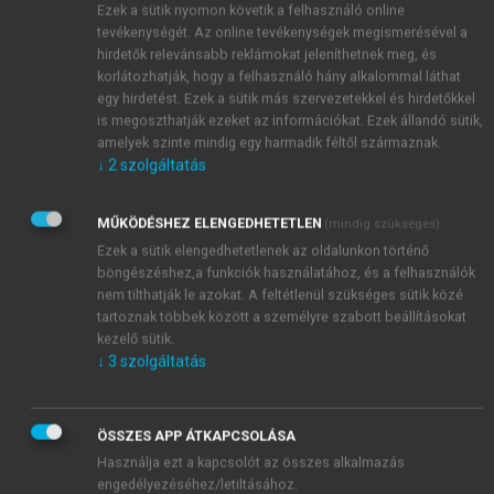
potenciállal rendelkező ország, de mezőgazdasági
Ezek a sütik nyomon követik a felhasználó online
termelése is a legnagyobb volumenű. Szövetségi
tevékenységét. Az online tevékenységek megismerésével a
hirdetők relevánsabb reklámokat jeleníthetnek meg, és
köztársaság, amely 22 szövetségi államból és 4
korlátozhatják, hogy a felhasználó hány alkalommal láthat
szövetségi területből áll.
egy hirdetést. Ezek a sütik más szervezetekkel és hirdetőkkel
is megoszthatják ezeket az információkat. Ezek állandó sütik,
amelyek szinte mindig egy harmadik féltől származnak.
↓
2
szolgáltatás
MŰKÖDÉSHEZ ELENGEDHETETLEN
(mindig szükséges)
Ezek a sütik elengedhetetlenek az oldalunkon történő
böngészéshez,a funkciók használatához, és a felhasználók
nem tilthatják le azokat. A feltétlenül szükséges sütik közé
tartoznak többek között a személyre szabott beállításokat
kezelő sütik.
↓
3
szolgáltatás
ÖSSZES APP ÁTKAPCSOLÁSA
Használja ezt a kapcsolót az összes alkalmazás
engedélyezéséhez/letiltásához.