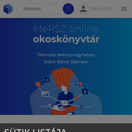
person
search
menu
BELÉPÉS
MeRSZ online
okoskönyvtár
Több száz tankönyv egy helyen.
Online. Bárhol. Bármikor.
TÓTH JÓZSEF