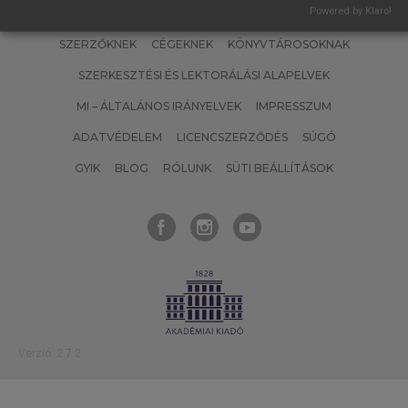
Powered by Klaro!
SZERZŐKNEK
CÉGEKNEK
KÖNYVTÁROSOKNAK
SZERKESZTÉSI ÉS LEKTORÁLÁSI ALAPELVEK
MI – ÁLTALÁNOS IRÁNYELVEK
IMPRESSZUM
ADATVÉDELEM
LICENCSZERZŐDÉS
SÚGÓ
GYIK
BLOG
RÓLUNK
SÜTI BEÁLLÍTÁSOK
Verzió: 2.7.2