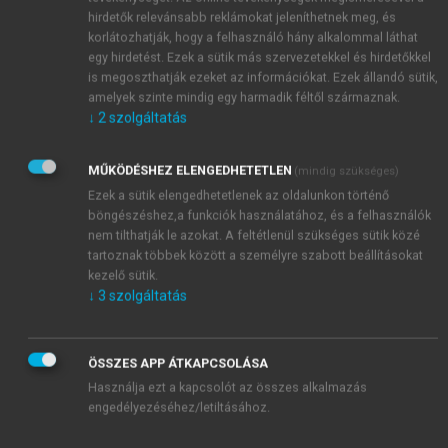
hirdetők relevánsabb reklámokat jeleníthetnek meg, és
korlátozhatják, hogy a felhasználó hány alkalommal láthat
egy hirdetést. Ezek a sütik más szervezetekkel és hirdetőkkel
is megoszthatják ezeket az információkat. Ezek állandó sütik,
amelyek szinte mindig egy harmadik féltől származnak.
↓
2
szolgáltatás
MŰKÖDÉSHEZ ELENGEDHETETLEN
(mindig szükséges)
Ezek a sütik elengedhetetlenek az oldalunkon történő
böngészéshez,a funkciók használatához, és a felhasználók
nem tilthatják le azokat. A feltétlenül szükséges sütik közé
tartoznak többek között a személyre szabott beállításokat
kezelő sütik.
↓
3
szolgáltatás
TARTALOMJEGYZÉK
Világföldrajz
ÖSSZES APP ÁTKAPCSOLÁSA
Impresszum
Használja ezt a kapcsolót az összes alkalmazás
engedélyezéséhez/letiltásához.
Előszó
chevron_right
Általános és ágazati földrajz