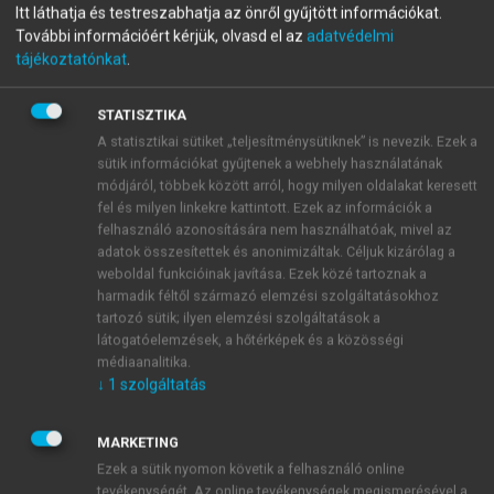
menu_book
OLVASÁS
Itt láthatja és testreszabhatja az önről gyűjtött információkat.
Világföldrajz
További információért kérjük, olvasd el az
adatvédelmi
tájékoztatónkat
.
STATISZTIKA
Termikus konvekció a
A statisztikai sütiket „teljesítménysütiknek” is nevezik. Ezek a
sütik információkat gyűjtenek a webhely használatának
köpenyben
módjáról, többek között arról, hogy milyen oldalakat keresett
fel és milyen linkekre kattintott. Ezek az információk a
A szeizmikus tomográfia legfontosabb eredményeit
felhasználó azonosítására nem használhatóak, mivel az
sommásan két állításban lehet megadni:
adatok összesítettek és anonimizáltak. Céljuk kizárólag a
weboldal funkcióinak javítása. Ezek közé tartoznak a
harmadik féltől származó elemzési szolgáltatásokhoz
tartozó sütik; ilyen elemzési szolgáltatások a
látogatóelemzések, a hőtérképek és a közösségi
médiaanalitika.
↓
1
szolgáltatás
MARKETING
Ezek a sütik nyomon követik a felhasználó online
tevékenységét. Az online tevékenységek megismerésével a