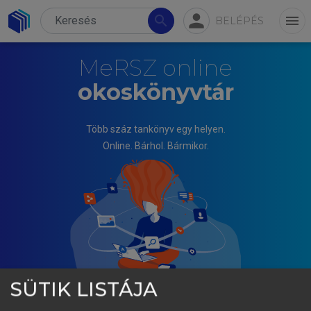
person
search
menu
BELÉPÉS
MeRSZ online
okoskönyvtár
Több száz tankönyv egy helyen.
Online. Bárhol. Bármikor.
SÜTIK LISTÁJA
TÓTH JÓZSEF