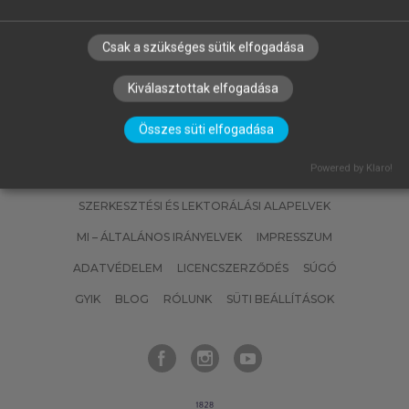
Paleozoikum II.
Csak a szükséges sütik elfogadása
Kiválasztottak elfogadása
Összes süti elfogadása
Powered by Klaro!
SZERZŐKNEK
CÉGEKNEK
KÖNYVTÁROSOKNAK
SZERKESZTÉSI ÉS LEKTORÁLÁSI ALAPELVEK
MI – ÁLTALÁNOS IRÁNYELVEK
IMPRESSZUM
ADATVÉDELEM
LICENCSZERZŐDÉS
SÚGÓ
GYIK
BLOG
RÓLUNK
SÜTI BEÁLLÍTÁSOK