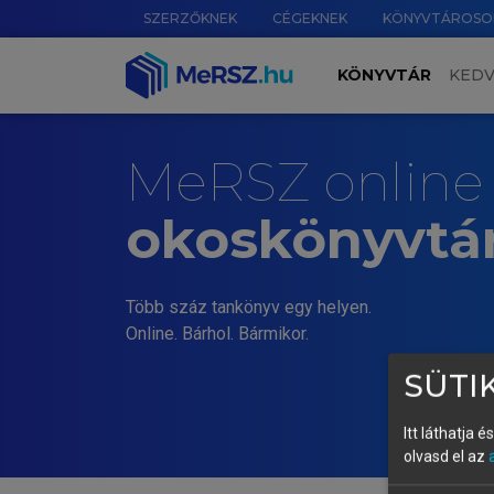
SZERZŐKNEK
CÉGEKNEK
KÖNYVTÁROSO
KÖNYVTÁR
KED
MeRSZ online
okoskönyvtá
Több száz tankönyv egy helyen.
Online. Bárhol. Bármikor.
SÜTIK
Itt láthatja 
olvasd el az