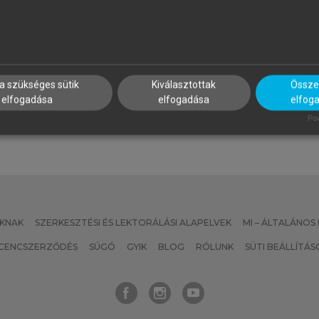
ÖVÉNYI ZOLTÁN (SZERK.)
MEZŐSI GÁBOR
 Kárpát-medence földrajza
Magyarország természetföl
a szükséges sütik
Kiválasztottak
Összes
elfogadása
elfogadása
elfog
Pow
KNAK
SZERKESZTÉSI ÉS LEKTORÁLÁSI ALAPELVEK
MI – ÁLTALÁNOS
ICENCSZERZŐDÉS
SÚGÓ
GYIK
BLOG
RÓLUNK
SÜTI BEÁLLÍTÁS