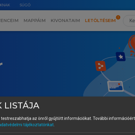
KNAK
SÚGÓ
VENCEIM
MAPPÁIM
KIVONATAIM
LETÖLTÉSEIM
r
 LISTÁJA
és testreszabhatja az önről gyűjtött információkat.
További információért 
adatvédelmi tájékoztatónkat
.