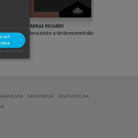
FARKAS RICHÁRD
JUHÁSZ JÓZSEF
drajza
Bevezetés a térökonometriába
Hidrogeológia
 süti
adása
ered by Klaro!
 IRÁNYELVEK
IMPRESSZUM
ADATVÉDELEM
OK