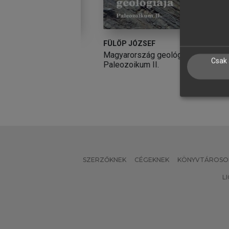
MÁN (SZERK.)
FÜLÖP JÓZSEF
D
ógia
Magyarország geológiája.
A
Csak 
Paleozoikum II.
SZERZŐKNEK
CÉGEKNEK
KÖNYVTÁROSO
L