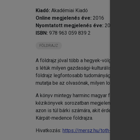
Kiadó:
Akadémiai Kiadó
chevron_right
Online megjelenés éve:
2016
chevron_right
Nyomtatott megjelenés éve:
2010
chevron_right
ISBN:
978 963 059 839 2
chevron_right
FÖLDRAJZ
chevron_right
chevron_right
A földrajz jóval több a hegyek-völgyek-folyók p
chevron_right
s létük milyen gazdasági-kulturális hatással van 
chevron_right
földrajz legfontosabb tudományágainak révén (g
chevron_right
mutatja be az olvasónak, milyen logikusan műkö
chevron_right
A könyv mintegy harminc magyar földrajztudós 
chevron_right
kézikönyvek sorozatban megjelent kötet ezért é
chevron_right
azon is túl bárki számára, akit érdekel a földr
chevron_right
Kárpát-medence földrajza.
chevron_right
chevron_right
Hivatkozás:
https://mersz.hu/toth-vilagfoldrajz/
chevron_right