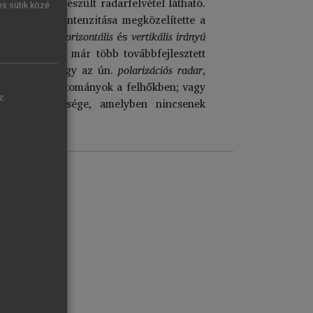
lhőzónáról készült radarfelvétel látható.
es sütik közé
padékhullás intenzitása megközelítette a
dnak a
felhők horizontális
és
vertikális irányú
aroknak ma már több továbbfejlesztett
felhőben; vagy az ún.
polarizációs radar
,
tartalmazó tartományok a felhőkben; vagy
z.
a szél sebessége, amelyben nincsenek