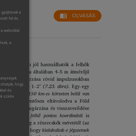
t gyűjtenek a
menu_book
OLVASÁS
sett fel és
g a weboldal
ések, a
s után – igen jól használhatók a felhők
adar antennája általában 4–5 m átmérőjű
energia kisugárzása rövid impulzusokban
ékenységek
ozhatják, hogy
áb nyílásszöge 1–2°
(7.23. ábra).
Egy-egy
kkel és
csak kb. 100–150 km-es körzeten belül van
ek szinte
radartól jelentősen eltávolodva a Föld
mpulzusok kisugárzása és visszaverődése
ismeretében a
felhő pontos koordinátái
is
igen
erősen függ
a részecskék
méretétől
(az
etkeztethetünk, hogy
kialakultak-e jégszemek