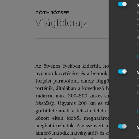
S
TÓTH JÓZSEF
A
w
Világföldrajz
m
h
f
s
h
↓
Az ötvenes években kiderült, hogy a repülőgé
nyomon követésére és a bennük lejátszódó fo
forgási paraboloid, amely függőleges és víz
E
m
történik, általában a következő hullámhossza
a
radarral max. 300–500 km-es sugarú körben 
h
lehetőség
. Ugyanis 200 km-es távolságnál a s
m
görbülete miatt a felszín feletti néhány km-
↓
között eltelt időből meghatározható a meg
meghatározhatók. A visszavert jel erőssége a
M
átmérő hatodik hatványától) és
alakjától
, vala
E