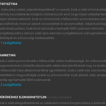
TATISZTIKA
 statisztikai sütiket „teljesítménysütiknek” is nevezik. Ezek a sütik információka
ebhely használatának módjáról, többek között arról, hogy milyen oldalakat kere
ilyen linkekre kattintott. Ezek az információk a felhasználó azonosítására nem
asználhatóak, mivel az adatok összesítettek és anonimizáltak. Céljuk kizáróla
unkcióinak javítása. Ezek közé tartoznak a harmadik féltől származó elemzési
zolgáltatásokhoz tartozó sütik; ilyen elemzési szolgáltatások a látogatóelemz
őtérképek és a közösségi médiaanalitika.
Időjárási radarok
1
szolgáltatás
pek és a hajók követésére szolgáló radarok – némi átalakítá
lyamatok tanulmányozására. A meteorológiai célra használt r
MARKETING
szintes tengely mentén is elforgatható. Az elektromágneses 
zek a sütik nyomon követik a felhasználó online tevékenységét. Az online tev
egismerésével a hirdetők relevánsabb reklámokat jeleníthetnek meg, és korlát
k valamelyikén: 1, 3,2, 5 vagy 10 cm. A kibocsátott sugárnyal
 felhasználó hány alkalommal láthat egy hirdetést. Ezek a sütik más szervezete
lehet megfigyeléseket végezni,
megbízható mérésekre azonban 
irdetőkkel is megoszthatják ezeket az információkat. Ezek állandó sütik, amely
ugárnyaláb szélessége már elérheti a 4–5 km-t, továbbá a 
indig egy harmadik féltől származnak.
es tartományban már nem lehet megfigyeléseket végezni. Az i
2
szolgáltatás
figyelt objektum távolsága. A radarantenna pozíciójának 
rányos a sugárzást visszaverő részecskék
koncentrációjával
, és 
ŰKÖDÉSHEZ ELENGEDHETETLEN
(mindig szükséges)
mint
halmazállapotától
. A visszavert jel erősségéből arra is köv
zek a sütik elengedhetetlenek az oldalunkon történő böngészéshez,a funkciók