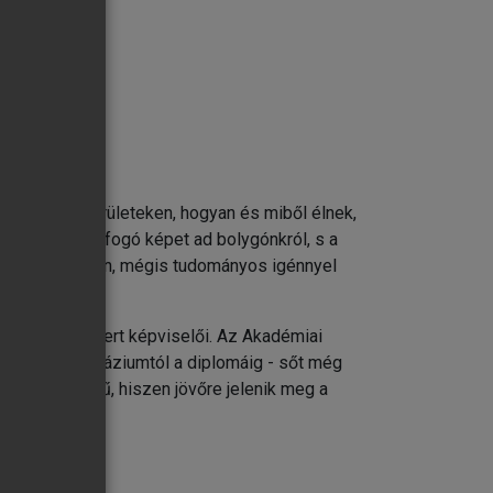
k laknak e területeken, hogyan és miből élnek,
drajz teljes, átfogó képet ad bolygónkról, s a
z stb.) érthetően, mégis tudományos igénnyel
ileg is elismert képviselői. Az Akadémiai
forrás a gimnáziumtól a diplomáig - sőt még
vonatkozású mű, hiszen jövőre jelenik meg a
zelítésben