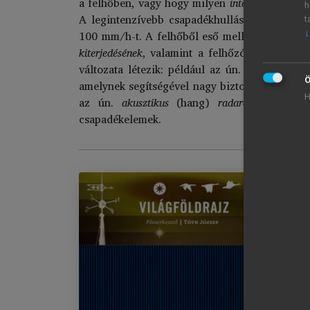
a felhőben, vagy hogy milyen
intenzitással
hull
h
A legintenzívebb csapadékhullás a Balatontól
t
100 mm/h-t. A felhőből eső mellett jégszemek 
↓
kiterjedésének
, valamint a felhőzóna
mozgási i
változata létezik: például az ún.
Doppler-radar
Ö
amelynek segítségével nagy biztonsággal szét
H
az ún.
akusztikus
(hang)
radarok
, amelyek
csapadékelemek.
Vi
Im
El
chevron_right
Ál
chevron_right